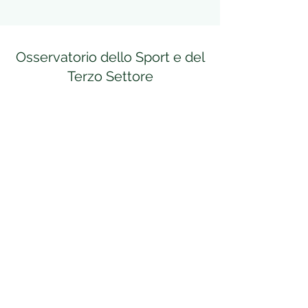
Osservatorio dello Sport e del
Terzo Settore
Modulo di iscrizione
Invia
segreteria@terzosport.org
(+39)
366 983 1844