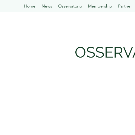
Home
News
Osservatorio
Membership
Partner
OSSERV